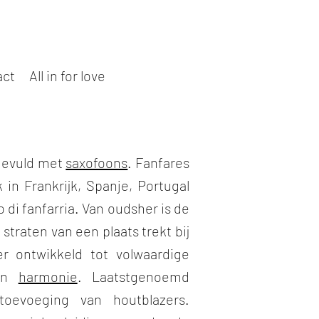
act
All in for love
gevuld met
saxofoons
. Fanfares
in Frankrijk, Spanje, Portugal
di fanfarria. Van oudsher is de
traten van een plaats trekt bij
r ontwikkeld tot volwaardige
een
harmonie
. Laatstgenoemd
oevoeging van houtblazers.