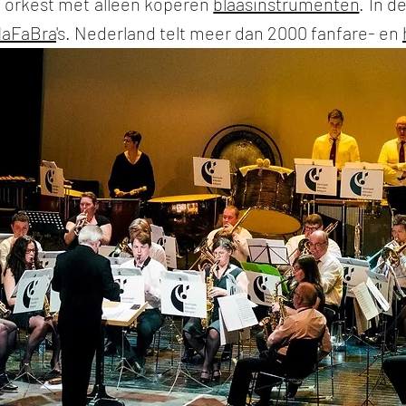
 orkest met alleen koperen
blaasinstrumenten
. In d
aFaBra
's. Nederland telt meer dan 2000 fanfare- en