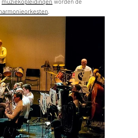
e
muziekopleidingen
worden de
harmonieorkesten
.