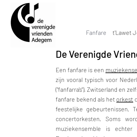
Fanfare
t'Lawet 
De Verenigde Vrie
Een fanfare is een
muziekens
zijn vooral typisch voor Nede
("fanfarra's"), Zwitserland en zel
fanfare bekend als het
orkest
d
feestelijke gebeurtenissen.
concertorkesten. Soms w
muziekensemble is echter 