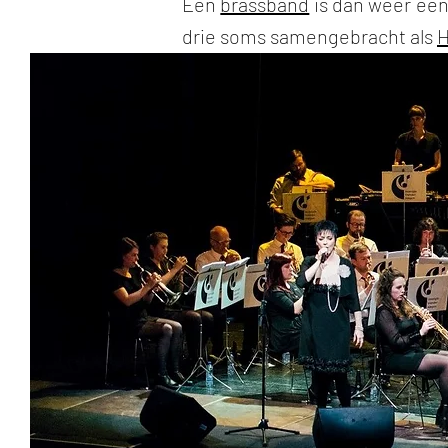
Een
brassband
is dan weer een
drie soms samengebracht als
H