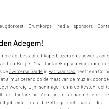
Jeugdorkest
Drumkorps
Media
sponsors
Cont
nden Adegem!
emble
dat bestaat uit
koperblazers
en
slagwerk
, aan
rland en België. Maar fanfarekorpsen vindt men ook 
fs de
Zwitserse Garde
in
Vaticaanstad
heeft een Corpo 
at al musicerend op de maat van de muziek door de s
 Tegenwoordig zijn sommige fanfareorkesten echte
ordt de fanfare in één adem genoemd met 
uitgebreider qua bezetting, met name door t