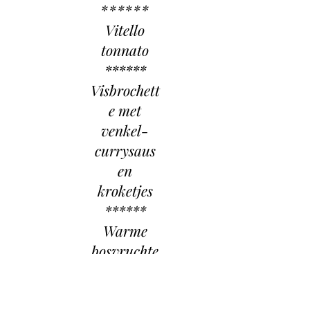
******
Vitello
tonnato
******
Visbrochett
e met
venkel-
currysaus
en
kroketjes
******
Warme
bosvruchte
n, vanille-
ijs en